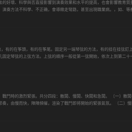
法的好壞、科學與否直接影響到演奏效果和水平的提高，也會影響教育質
，演奏方法不科學、不正确，會導緻走彎路，甚至出現職業病。，如、等
間題，隻是樂器不同罷了。要想不斷提高演奏水平，必須認真地從理論和
部位，有的在筝頭，有的在筝尾。固定另一端琴弦的方法，有的挂在挂弦釘
孔固定琴弦的上弦方法。上弦的順序一般從第一弦開始，依次上到第二十
體步驟如下：裝弦的碼子 将筝弦帶小疙瘩的一端穿在穿弦孔中，并拉直挂.
、戰鬥時的激烈緊張。共分四段：散闆、慢闆、快闆和急闆。 〔一〕散闆
節奏，由慢而快，陣陣頻催，渲染了戰鬥即将開始的緊張氣氛。 〔二〕慢
手琴竹 彈輪 技法奏出頗有力度的輪音，加之常出現低八度音的襯托，更顯示