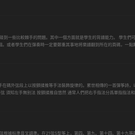
浸泡在水中一段時間後，再取出人工烘幹，使其達到與自然風化同樣松透的.
碰到一些比較棘手的問題。其中一個方面就是學生的背譜能力。 學生們
個。或者學生們在彈奏時一定要鄭重其事地将樂譜翻到所在的頁碼，一點
般而言，我們想當然地認爲業餘學琴的沒有必要背譜彈奏，隻要能把樂曲彈
手在碼外弦段上以按顫揉推等手法裝飾旋律的。累世相傳的一首彈筝詩，
弄弦 須知左手無别法 按顫揉推自悠然 通常人們把右手指法分爲單指指法
有托、劈、抹、挑、勾、剔、打和摘八種。 組合指法，即用兩個以上...
弦根據标準音叉調準。在21弦S型筝上，第四、第九、第十四、第十九等