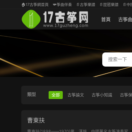
🏠17古筝網首頁
📯筝曲伴奏
📄古筝樂譜
📄琵琶樂譜
📄
首頁
古筝
類型
全部
古筝論文
古筝小知識
古筝
曹東扶
曹東扶(1898——1970)男，漢族，中國著名古筝演