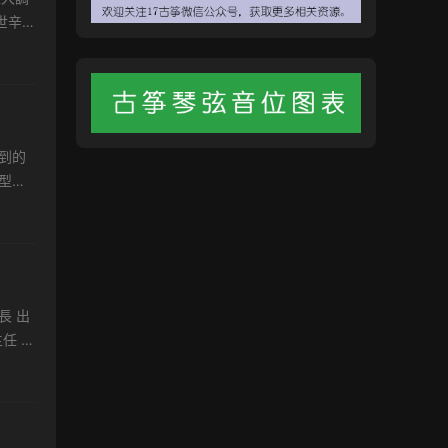
世辛
到的
型，
利于
長 出
任 獲