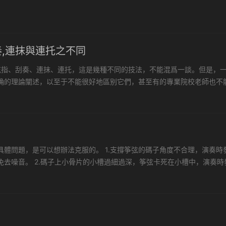
,連抹與連托之不同
花指、刮奏、連抹、連托，這是幾種不同的技法，不能混爲一談。但是，
确的理論闡述，以至于不能很好地區别它們，甚至有的專業院校老師也不
。 花指、刮奏、連抹、連托，它們之間存在着本質的不同，這些不同體現.
體問題，是可以想辦法克服的。 1.支撐筝弦的碼子角度不合理，演奏時
去噪音。 2.碼子上小骨片的小槽過細過深，筝弦卡死在小槽中，演奏時
弦孔之間的一段短弦，接角前嶽山外側過多，且似觸非觸（也稱慢性...