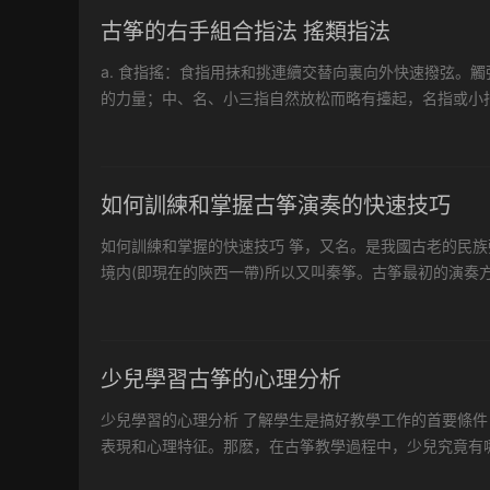
古筝的右手組合指法 搖類指法
a. 食指搖：食指用抹和挑連續交替向裏向外快速撥弦。
的力量；中、名、小三指自然放松而略有擡起，名指或小
時手掌不搭前嶽山外而略有懸空，力量通過肩傳至大臂再傳
如何訓練和掌握古筝演奏的快速技巧
如何訓練和掌握的快速技巧 筝，又名。是我國古老的民
境内(即現在的陝西一帶)所以又叫秦筝。古筝最初的演奏
控制弦音變化，以美化音色，裝飾旋律，表現風格。到了20
少兒學習古筝的心理分析
少兒學習的心理分析 了解學生是搞好教學工作的首要條
表現和心理特征。那麽，在古筝教學過程中，少兒究竟有哪
行動的一種心理狀态或心理傾向，在學生的學習活動中，動