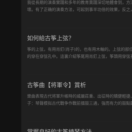
我從長期的演奏實踐和多年的教育賣踐深切地體會到，方
壞。有了正确的演奏方法，可起到事半功倍的效果，反之
講究演奏方法，所以其發展很快，對于我國同樣存在這個
中...
如何給古筝上弦？
筝的上弦，有用肖釘(肖子)的，也有用木軸的。上弦的
的穿在穿弦孔中。這裏介紹筝尾用肖釘上弦，筝頭用穿弦
這種按弦序由低至高的上弦方法，安放碼子比較方便。 具
古筝曲【将軍令】賞析
樂曲表現古代将軍升帳時的威嚴莊重、出征時的矯健輕捷
子：琴聲模拟古代戰争作戰前擂鼓三通，強而有力的鼓點
段，莊嚴穩重的旋律，采用 句句雙 式地重複旋法，并用左