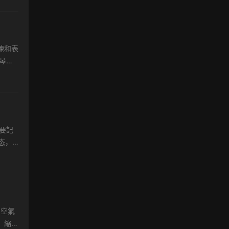
練和表
琴的
約
要記
态，
..
用空氣
，縮短