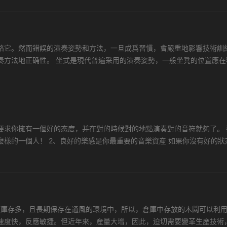
略它。然而錯誤的演奏姿勢和方法，一旦成爲習慣，會嚴重地影響技術訓
奏方法地正确性。 坐式是現代普遍采用的演奏姿勢，一般坐凳的位置應在
左右的距離，使身體上部能有前，後，左，右活動的餘地。 筝架的高度大
要求你擁有一個好的态度，并在對的時候對的地點演奏對的音符就夠了。 
樣的一個人！ 2、良好的樂感是你最重要的音樂資産 如果你沒有好的狀
覺，就是這麽簡單。這裏所指的 強大的感覺 是能夠穩住節奏并且跟着律.
而庫存多，且長期保存在通風的環境中，所以，倉庫中存放的木闆可以利
速度快，反應敏捷。但近年來，産量大增，因此，迫切需要變革生産技術