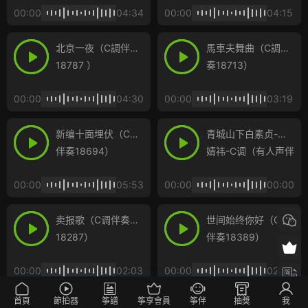
00:00
04:34
00:00
04:15
北京一夜（C調伴奏
馬車夫舞曲（C調伴
18787 ）
奏18713）
00:00
04:30
00:00
03:19
新编十面埋伏（C调
青城山下白素贞-鞠
伴奏18694）
婧祎-C调（有人声伴
奏及示范）
00:00
05:53
00:00
00:00
卖报歌（C调伴奏
世间始终你好（C调
18287）
伴奏18389）
00:00
02:03
00:00
02:36
首頁
節拍器
筝譜
筝享會員
筝伴
抽獎
我
浮年盏（C调伴奏
半壶纱（伴奏