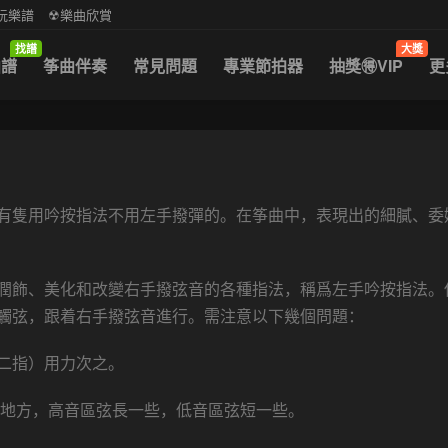
中阮樂譜
☢樂曲欣賞
找譜
大獎
曲譜
筝曲伴奏
常見問題
專業節拍器
抽獎🉐VIP
更
有隻用吟按指法不用左手撥彈的。在筝曲中，表現出的細膩、委
潤飾、美化和改變右手撥弦音的各種指法，稱爲左手吟按指法。
觸弦，跟着右手撥弦音進行。需注意以下幾個問題：
二指）用力次之。
的地方，高音區弦長一些，低音區弦短一些。