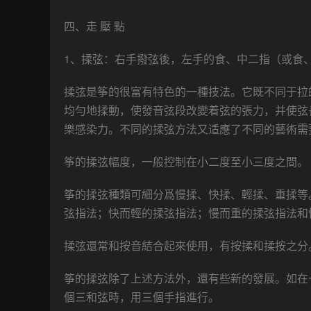
四、走 壓 點
1、揉弦：右手撥弦後，左手的食、中二指（或食
揉弦是筝的很富有特色的一種技法。它既不同于拉
均勻地揉動，使發音弦段改變着弦的張力，并使弦
樂感染力。不同的揉弦方法又适應了不同的藝術需
筝的揉弦幅度，一般控制在小二度至小三度之間。
筝的揉弦種類可細分爲慢揉、快揉、輕揉、重揉等
弦指法；快而輕的揉弦指法；慢而重的揉弦指法和
揉弦還常和按音結合起來使用，有按揉和揉按之分。
筝的揉弦除了上述方法外，還有些新的發展。如在
個三和弦時，用三個手指進行。