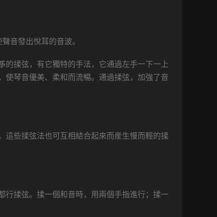
使聲音發出悅耳的音波。
筝的揉弦，有它獨特的手法，它通過左手一下一上
，使琴音優美、柔和而流暢。通過揉弦，加強了音
。這些揉弦法也可互相結合起來而産生慢而輕的揉
都行揉弦。揉一個和音時，用兩個手指進行；揉一