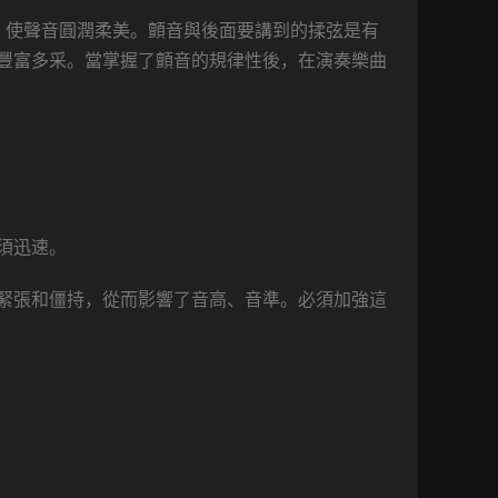
，使聲音圓潤柔美。顫音與後面要講到的揉弦是有
豐富多采。當掌握了顫音的規律性後，在演奏樂曲
須迅速。
緊張和僵持，從而影響了音高、音準。必須加強這