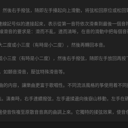
住，然後右手撥弦，随即左手擡起向上滑動，将弦松回原位或松回
象連線記号似的連接起來，表示從第一音符依次滑奏到最後一個音
線滑音的要求是：滑而不亂，連而清晰，在音的滑動中把每個音
高大二度或小三度（有時是小二度），然後再轉回本音。
度或小三度（有時是小二度），然後右手撥弦，随即左手放回再按
，如顫音滑音，壓弦特殊滑音等。
曲的内容，讓樂曲更富于歌唱性。不同流派風格的筝使用着不同
法。演奏時，右手連續撥弦，左手邊揉邊向後嶽山移動，左手在
 邊使音恢複至原散音音高的曲調上來。它獨特的揉弦效果，使