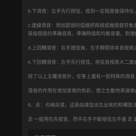
b.下滑音：左手先行按弦，按到一定程度後保持
c.連線滑音：用加箭頭的弧線把兩個或幾個音符
是每個音的準确音高，準确時值和均衡音量。對連
d.上回轉滑音：右手撥弦後，左手瞬間将本音按
e.下回轉滑音：左手先行按弦，将弦音按高大二
除了以上五種滑音外，在筝上還有一些特殊的滑音
滑音的作用在增加音樂的色彩，使之生動地表達樂
6、走：也稱走揉，這是由揉弦派生出來的和種技
走 一般用在先按音，然手右手不斷撥弦左手邊 走