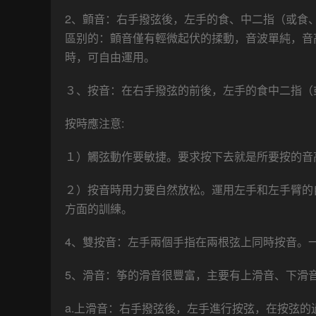
2、顫音：右手撥弦後，左手的食、中二指（或食
區别的：顫音僅有輕微起伏的揉動，音波單純，音
時，可自由運用。
３、按音：在右手撥弦的前後，左手的食中二指（
按時應注意:
１）觸弦動作要敏捷。要求按下去就是所要按的音
２）按音時用力要自然放松。運用左手和左手臂的
方面的訓練。
4、雙按音：左手兩個手指在兩根弦上同時按音。
5、滑音：筝的滑音很豐富，主要有上滑音、下滑
a.上滑音：右手撥弦後，左手進行按弦，在按弦