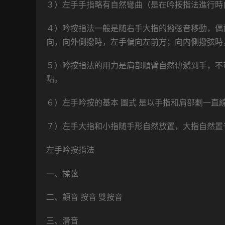
３）左手手指略有自然彎曲（是在吟按指法進行時
４）吟按指法一般是随右手大指的撥弦音移動，偶
向，向外側撥時，左手偏向左前方；向内側撥弦時
５）吟按指法的用力是肩部順臂自然傳遞到手，不
點。
６）左手吟按的基本 圖式 是以手指和肩部劃一
７）左手大指和小指随手形自然放置，大指自然置
左手吟按指法
一、揉弦
二、顫音 按音 雙按音
三、滑音