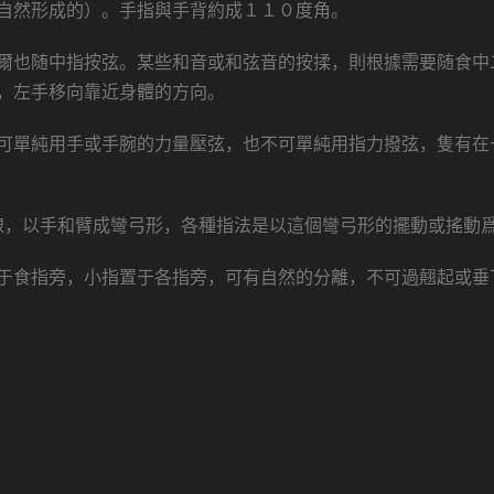
自然形成的）。手指與手背約成１１０度角。
爾也随中指按弦。某些和音或和弦音的按揉，則根據需要随食中
，左手移向靠近身體的方向。
可單純用手或手腕的力量壓弦，也不可單純用指力撥弦，隻有在
直線，以手和臂成彎弓形，各種指法是以這個彎弓形的擺動或搖動
于食指旁，小指置于各指旁，可有自然的分離，不可過翹起或垂