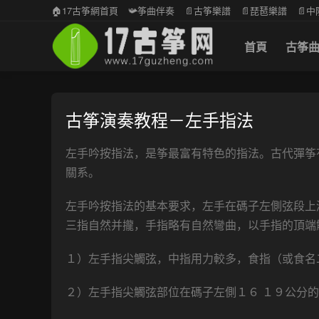
🏠17古筝網首頁
📯筝曲伴奏
📄古筝樂譜
📄琵琶樂譜
📄
首頁
古筝
古筝演奏教程－左手指法
左手吟按指法，是筝最富有特色的指法。古代彈筝
關系。
左手吟按指法的基本要求，左手在碼子左側弦段上
三指自然并攏，手指略有自然彎曲，以手指的頂端
１）左手指尖觸弦，中指用力較多，食指（或食名
２）左手指尖觸弦部位在碼子左側１６ １９公分