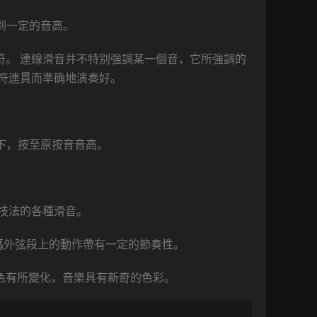
到一定的音高。
符。 連線滑音并不特别強調某一個音，它所強調的
符連貫而準确地演奏好。
下，按至原按音音高。
技法的各種滑音。
碼外弦段上的動作帶有一定的節奏性。
音色有所變化，音樂具有新奇的色彩。