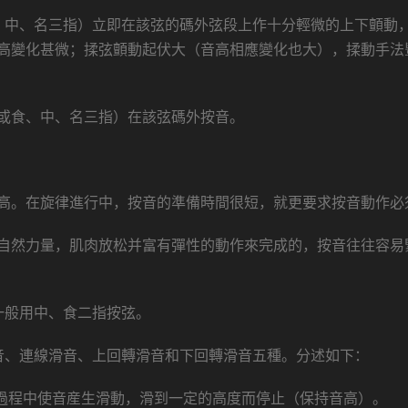
、中、名三指）立即在該弦的碼外弦段上作十分輕微的上下顫動
高變化甚微；揉弦顫動起伏大（音高相應變化也大），揉動手法
或食、中、名三指）在該弦碼外按音。
高。在旋律進行中，按音的準備時間很短，就更要求按音動作必
自然力量，肌肉放松并富有彈性的動作來完成的，按音往往容易
一般用中、食二指按弦。
音、連線滑音、上回轉滑音和下回轉滑音五種。分述如下：
的過程中使音産生滑動，滑到一定的高度而停止（保持音高）。