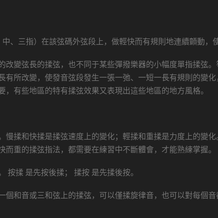
、中、三指）在該弦碼外弦段上，做輕快而有規則地連續顫動，
的改變弦長的揉弦，也不同于某些彈撥樂器的小幅度單指揉弦。
長有所改變，使發音弦段發生一張一弛、一短一長有規則的變化
要，有些地區的特有揉弦效果又表現出這些地區的地方風格。
。慢揉和快揉是揉弦速度上的變化；輕揉和重揉是力度上的變化
快而重的揉弦指法，都需要在練習中不斷體會，才能熟練掌握。
 按揉 是先按後揉； 揉按 是先揉後按。
一個和音或三和弦上的揉弦，可以僅揉旋律音，也可以對每個音