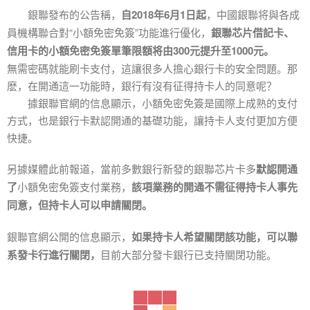
銀聯發布的公告稱，
自2018年6月1日起
，中國銀聯将與各成
員機構聯合對“小額免密免簽”功能進行優化，
銀聯芯片借記卡、
信用卡的小額免密免簽單筆限額将由300元提升至1000元。
無需密碼就能刷卡支付，這讓很多人擔心銀行卡的安全問題。那
麽，在開通這一功能時，銀行有沒有征得持卡人的同意呢？
據銀聯官網的信息顯示，小額免密免簽是國際上成熟的支付
方式，也是銀行卡默認開通的基礎功能，讓持卡人支付更加方便
快捷。
另據媒體此前報道，當前多數銀行新發的銀聯芯片卡多
默認開通
了
小額免密免簽支付業務，
該項業務的開通不需征得持卡人事先
同意
，但持卡人可以申請關閉。
銀聯官網公開的信息顯示，
如果持卡人希望關閉該功能，可以聯
系發卡行進行關閉，
目前大部分發卡銀行已支持關閉功能。