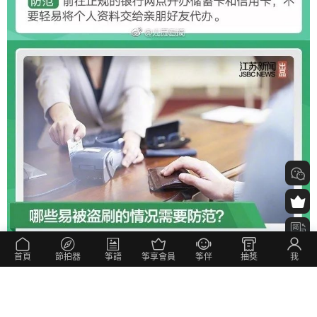
首頁
節拍器
筝譜
筝享會員
筝伴
抽獎
我
我的