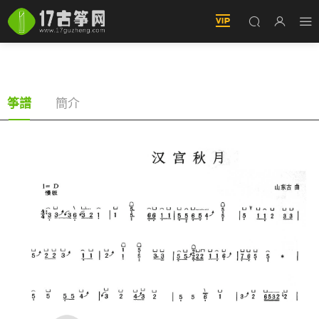
漢宮秋月 古筝譜
簡介
筝譜