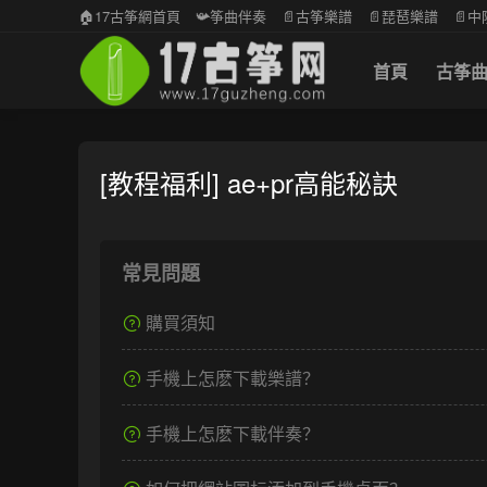
🏠17古筝網首頁
📯筝曲伴奏
📄古筝樂譜
📄琵琶樂譜
📄
首頁
古筝
[教程福利] ae+pr高能秘訣
常見問題
購買須知
手機上怎麽下載樂譜？
手機上怎麽下載伴奏？