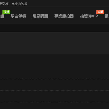
中阮樂譜
☢樂曲欣賞
找譜
大獎
曲譜
筝曲伴奏
常見問題
專業節拍器
抽獎🉐VIP
更