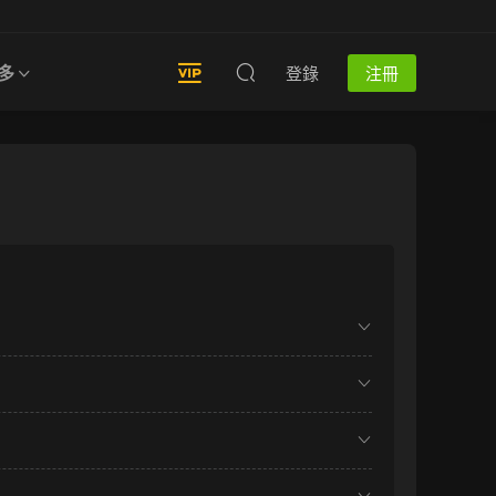
多
登錄
注冊