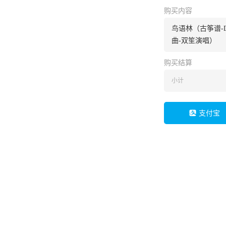
购买内容
鸟语林（古筝谱-
曲-双笙演唱）
购买结算
小计
支付宝