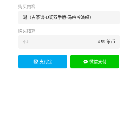
购买内容
溯（古筝谱-D调双手版-马吟吟演唱）
购买结算
4.99
筝币
小计
支付宝
微信支付