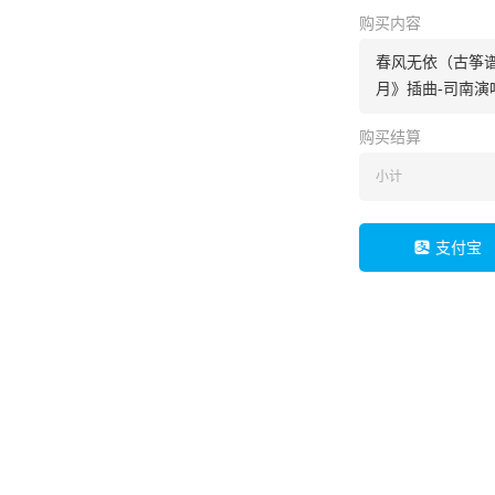
购买内容
春风无依（古筝谱
月》插曲-司南演
购买结算
小计
支付宝