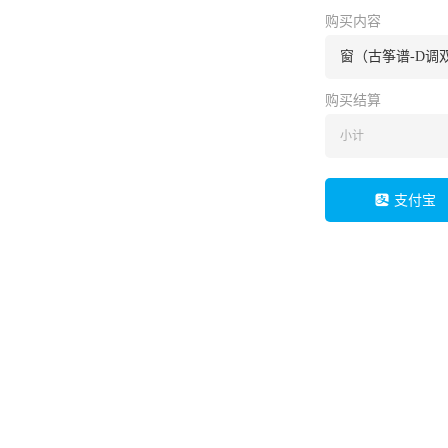
购买内容
窗（古筝谱-D调
购买结算
小计
支付宝