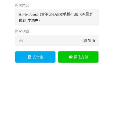
购买内容
All-Is-Found（古筝谱-D调双手版-电影《冰雪奇
缘2》主题曲）
购买结算
4.99
筝币
小计
支付宝
微信支付