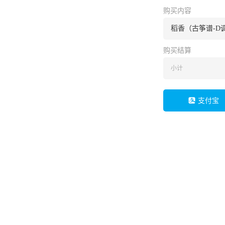
购买内容
稻香（古筝谱-D
购买结算
小计
支付宝