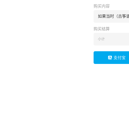
购买内容
如果当时（古筝谱
购买结算
小计
支付宝