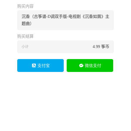
购买内容
沉香（古筝谱-D调双手版-电视剧《沉香如屑》主
题曲）
购买结算
4.99
筝币
小计
支付宝
微信支付