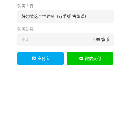
购买内容
好想爱这个世界啊（双手版-古筝谱）
购买结算
4.99
筝币
小计
支付宝
微信支付