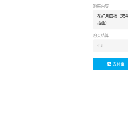
购买内容
花好月圆夜（双手
插曲）
购买结算
小计
支付宝