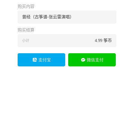
购买内容
曾经（古筝谱-张云雷演唱）
购买结算
4.99
筝币
小计
支付宝
微信支付