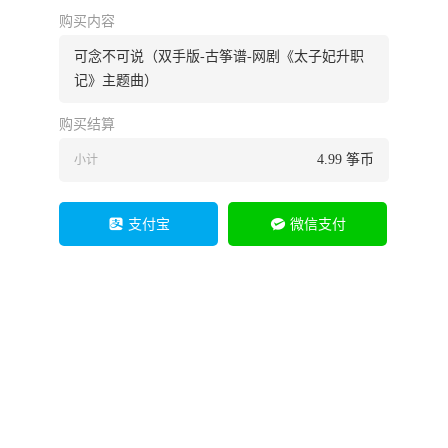
购买内容
可念不可说（双手版-古筝谱-网剧《太子妃升职
记》主题曲）
购买结算
4.99
筝币
小计
支付宝
微信支付