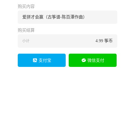
购买内容
爱拼才会赢（古筝谱-陈百潭作曲）
购买结算
4.99
筝币
小计
支付宝
微信支付