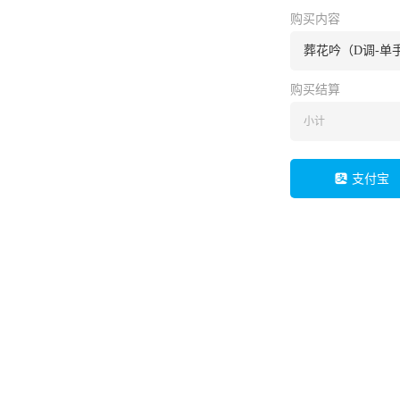
购买内容
葬花吟（D调-单
购买结算
小计
支付宝