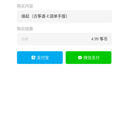
购买内容
缘起（古筝谱-E调单手版）
购买结算
4.99
筝币
小计
支付宝
微信支付