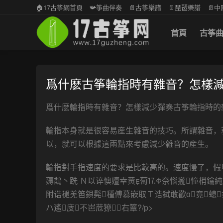
🏠17古筝網首頁
📯筝曲伴奏
📄古筝樂譜
📄琵琶樂譜
📄
首頁
古筝
爲什麽古筝輪指時有雜音？怎樣
爲什麽輪指時有雜音？怎樣減少彈奏古筝輪指時的
輪指本身就是很容易産生雜音的技巧。所謂雜音，
以，就可以根據這兩點來考慮減少雜音的産生。
輪指對手指速度的要求是比較高的。速度慢了，假
薅鵲丶跣 Ｎ以谇懊嬗幸黃蔔⒘Φ奈惱攏憧梢鑰純
附诰褪羌笆鋇髡種傅慕嵌取Ｔ诰弑敢歡ɑ竟螅
ハ遙庋不岜苊獠右簟?/p>