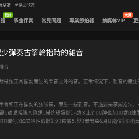
中阮樂譜
☢樂曲欣賞
找譜
大獎
曲譜
筝曲伴奏
常見問題
專業節拍器
抽獎🉐VIP
更
減少彈奏古筝輪指時的雜音
雜音
就是弦正常振動産生的樂音之外的音。正常情況下，雜音的産生
甲會和正在振動的弦碰撞，産生一些雜音。不過要是掌握方法，在
矗寤嵋幌隆Ａ硗猓偌灼矯嬉慘×勘３止饣胂也灰睿蝗
扛種付加Ω鎂哂性谝歡ǚ段诙懶⒌髡嵌鵲墓δ堋Ｕ庵值髡