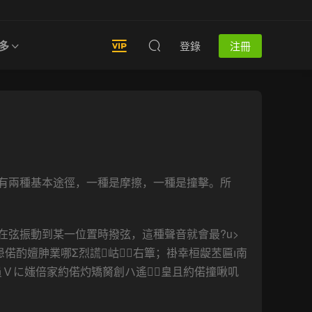
多
登錄
注冊
有兩種基本途徑，一種是摩擦，一種是撞擊。所
弦振動到某一位置時撥弦，這種聲音就會最?u>
患偌酌嬗胂業哪Σ烈謊岵右簟；褂幸桓龊苤匾南
梢員Ｖに媸倍家約偌灼矯胬創ハ遙皇且約偌撞啾叽