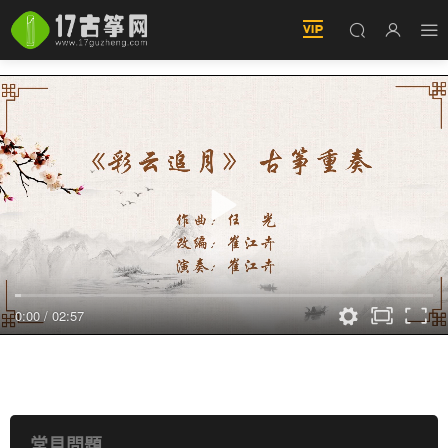
0:00
/
02:57
《彩雲追月》（民間音樂）演奏：崔江卉
常見問題