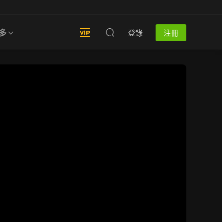
多
登錄
注冊