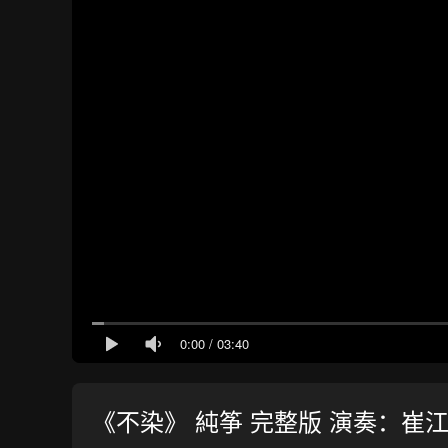
0:00
/
03:40
《不染》 純筝 完整版 演奏：崔