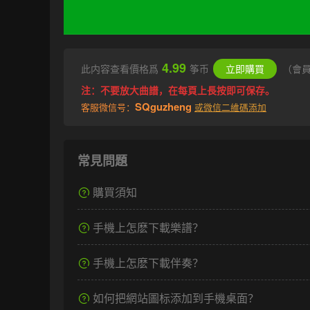
4.99
此内容查看價格爲
筝币
立即購買
（會
注：不要放大曲譜，在每頁上長按即可保存。
SQguzheng
客服微信号：
或微信二維碼添加
常見問題
購買須知
手機上怎麽下載樂譜？
手機上怎麽下載伴奏？
如何把網站圖标添加到手機桌面？