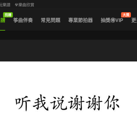
中阮樂譜
☢樂曲欣賞
找譜
大獎
曲譜
筝曲伴奏
常見問題
專業節拍器
抽獎🉐VIP
更