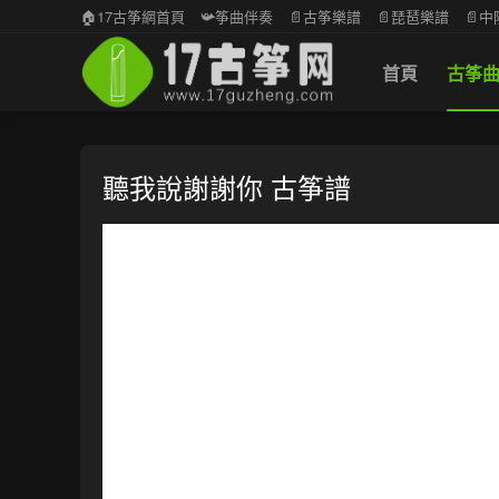
🏠17古筝網首頁
📯筝曲伴奏
📄古筝樂譜
📄琵琶樂譜
📄
首頁
古筝
聽我說謝謝你 古筝譜