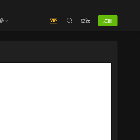
多
登錄
注冊