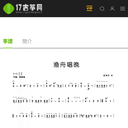
漁舟唱晚 古筝譜 （單手版）
簡介
筝譜