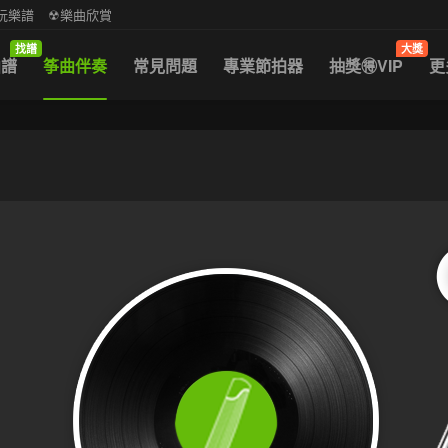
中阮樂譜
☢樂曲欣賞
找譜
大獎
曲譜
筝曲伴奏
常見問題
專業節拍器
抽獎🉐VIP
更