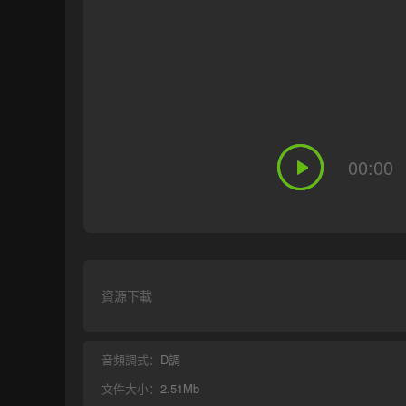
00:00
資源下載
音頻調式：
D調
文件大小：
2.51Mb