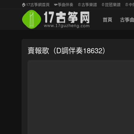
🏠17古筝網首頁
📯筝曲伴奏
📄古筝樂譜
📄琵琶樂譜
📄
首頁
古筝
賣報歌（D調伴奏18632）