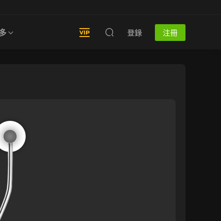
多
登錄
注冊