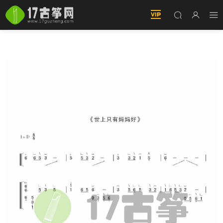
世上隻有媽媽好 古筝譜