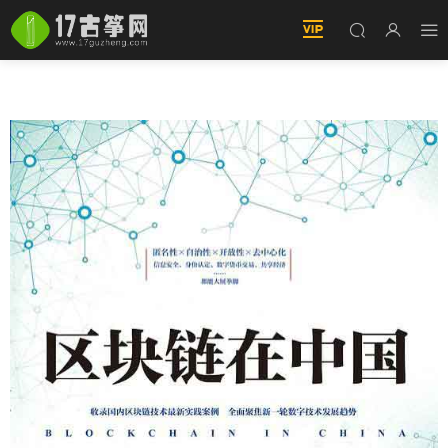
《區塊鏈在中國：它将如何颠覆未來》pdf