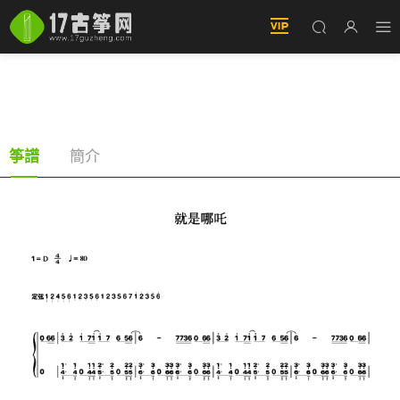
就是哪吒（古筝譜-D調雙手版-電影《哪吒之魔童
鬧海》角色曲）
簡介
筝譜