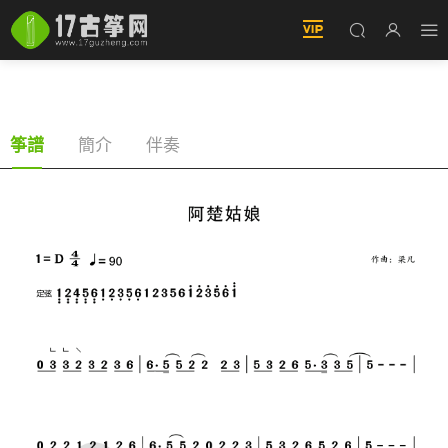
阿楚姑娘（古筝譜-D調雙手版）
簡介
伴奏
筝譜