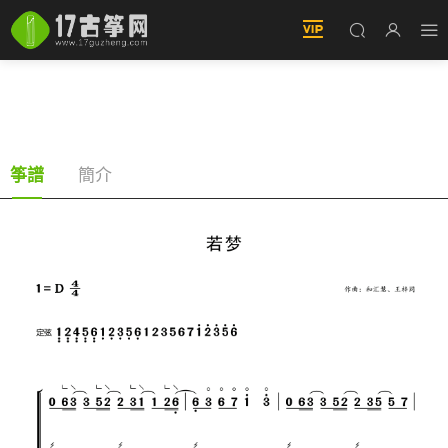
若夢（古筝譜-D調雙手版-電視劇《與君歌》主題
曲）
簡介
筝譜