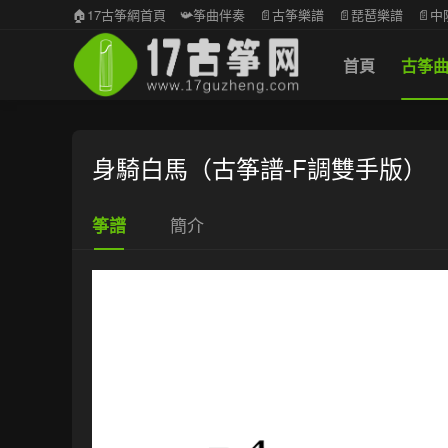
🏠17古筝網首頁
📯筝曲伴奏
📄古筝樂譜
📄琵琶樂譜
📄
首頁
古筝
身騎白馬（古筝譜-F調雙手版）
簡介
筝譜