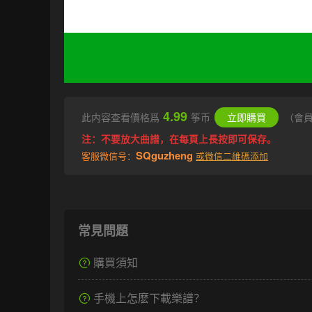
4.99
此内容查看價格爲
筝币
立即購買
（會
注：不要放大曲譜，在每頁上長按即可保存。
SQguzheng
客服微信号：
或微信二維碼添加
常見問題
購買須知
手機上怎麽下載樂譜？