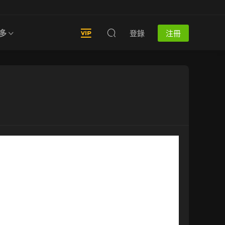
多
登錄
注冊