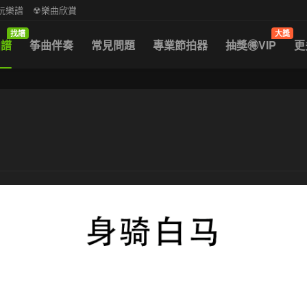
中阮樂譜
☢樂曲欣賞
找譜
大獎
曲譜
筝曲伴奏
常見問題
專業節拍器
抽獎🉐VIP
更