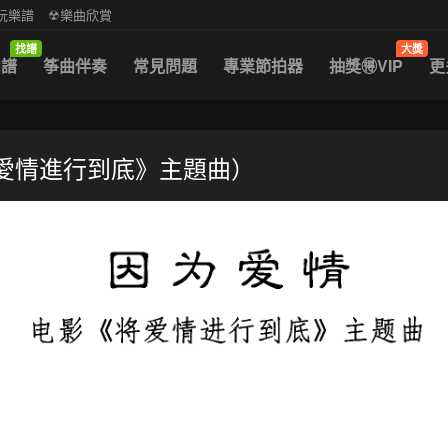
中阮樂譜
☢樂曲欣賞
找譜
大獎
曲譜
筝曲伴奏
常見問題
專業節拍器
抽獎🉐VIP
更
将愛情進行到底》主題曲）