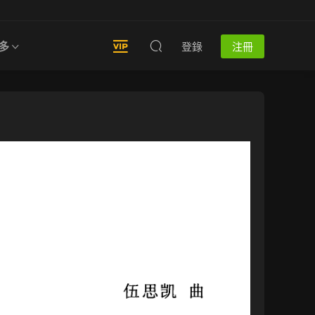
多
登錄
注冊