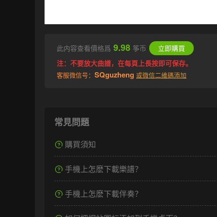
9.98
此内容查看價格爲
筝币
立即購買
注：不要放大曲譜，在每頁上長按即可保存。
SQguzheng
客服微信号：
或微信二維碼添加
常見問題
購買須知
手機上怎麽下載樂譜？
手機上怎麽下載伴奏？