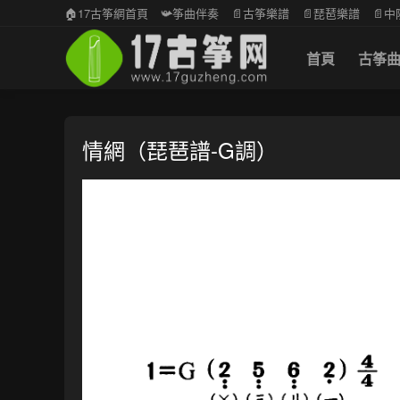
🏠17古筝網首頁
📯筝曲伴奏
📄古筝樂譜
📄琵琶樂譜
📄
首頁
古筝
情網（琵琶譜-G調）