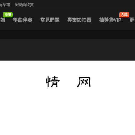
中阮樂譜
☢樂曲欣賞
找譜
大獎
曲譜
筝曲伴奏
常見問題
專業節拍器
抽獎🉐VIP
更