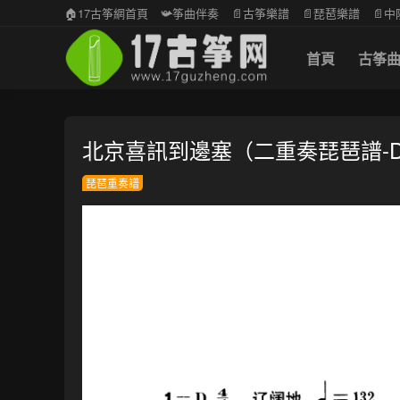
🏠17古筝網首頁
📯筝曲伴奏
📄古筝樂譜
📄琵琶樂譜
📄
首頁
古筝
北京喜訊到邊塞（二重奏琵琶譜-
琵琶重奏譜