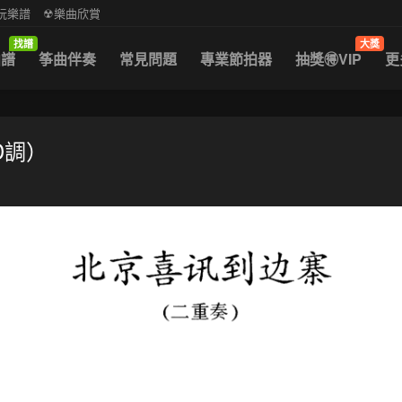
中阮樂譜
☢樂曲欣賞
找譜
大獎
曲譜
筝曲伴奏
常見問題
專業節拍器
抽獎🉐VIP
更
D調）