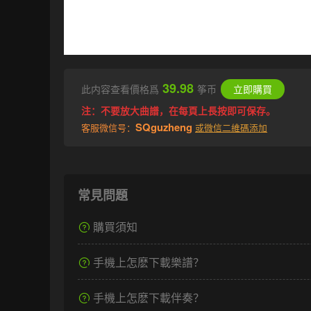
39.98
此内容查看價格爲
筝币
立即購買
注：不要放大曲譜，在每頁上長按即可保存。
SQguzheng
客服微信号：
或微信二維碼添加
常見問題
購買須知
手機上怎麽下載樂譜？
手機上怎麽下載伴奏？