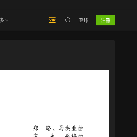
多
登錄
注冊