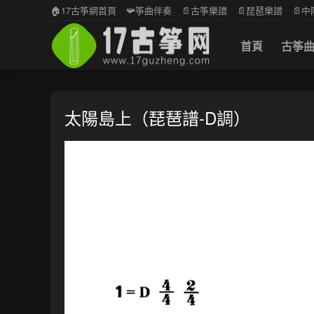
🏠17古筝網首頁
📯筝曲伴奏
📄古筝樂譜
📄琵琶樂譜
📄
首頁
古筝
太陽島上（琵琶譜-D調）