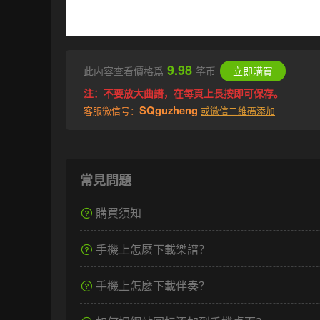
9.98
此内容查看價格爲
筝币
立即購買
注：不要放大曲譜，在每頁上長按即可保存。
SQguzheng
客服微信号：
或微信二維碼添加
常見問題
購買須知
手機上怎麽下載樂譜？
手機上怎麽下載伴奏？