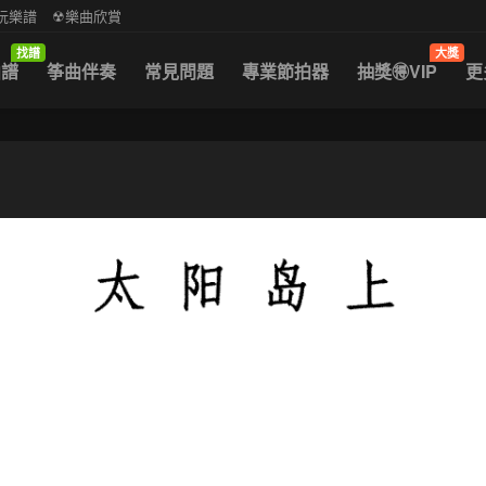
中阮樂譜
☢樂曲欣賞
找譜
大獎
曲譜
筝曲伴奏
常見問題
專業節拍器
抽獎🉐VIP
更