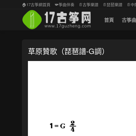
🏠17古筝網首頁
📯筝曲伴奏
📄古筝樂譜
📄琵琶樂譜
📄
首頁
古筝
草原贊歌（琵琶譜-G調）