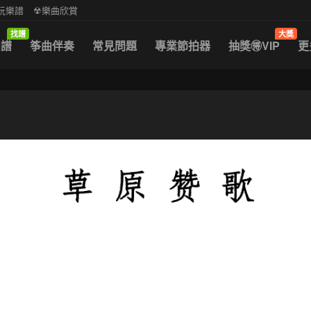
中阮樂譜
☢樂曲欣賞
找譜
大獎
曲譜
筝曲伴奏
常見問題
專業節拍器
抽獎🉐VIP
更