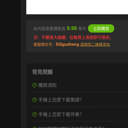
9.98
此内容查看價格爲
筝币
立即購買
注：不要放大曲譜，在每頁上長按即可保存。
SQguzheng
客服微信号：
或微信二維碼添加
常見問題
購買須知
手機上怎麽下載樂譜？
手機上怎麽下載伴奏？