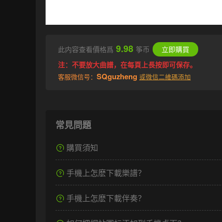
9.98
此内容查看價格爲
筝币
立即購買
注：不要放大曲譜，在每頁上長按即可保存。
SQguzheng
客服微信号：
或微信二維碼添加
常見問題
購買須知
手機上怎麽下載樂譜？
手機上怎麽下載伴奏？