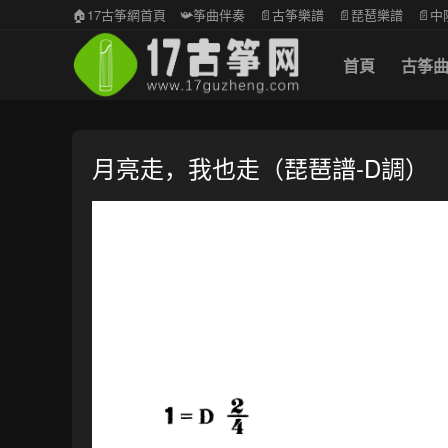
🏠17古筝網首頁
📯筝曲伴奏
📄古筝樂譜
📄琵琶樂譜
📄
首頁
古筝
月亮走，我也走（琵琶譜-D調）