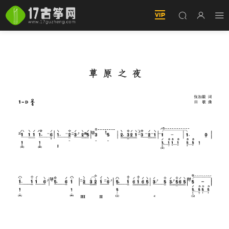
草原之夜（琵琶譜-D調）