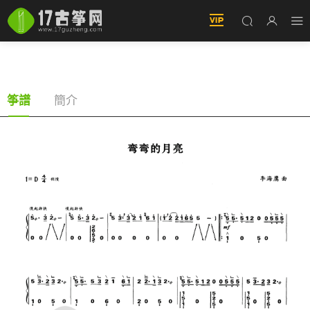
彎彎的月亮（古筝譜-D調雙手版-劉歡演唱）
簡介
筝譜