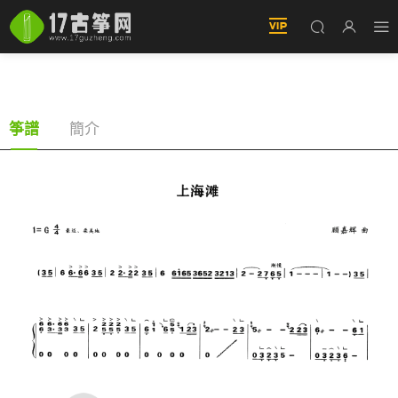
上海灘（古筝譜-G調雙手版-葉麗儀演唱）
簡介
筝譜