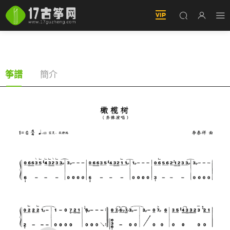
橄榄樹（古筝譜-G調雙手版-齊豫演唱）
簡介
筝譜