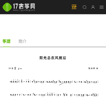
陽光總在風雨後（古筝譜-D調雙手版-許美靜演
唱）
簡介
筝譜