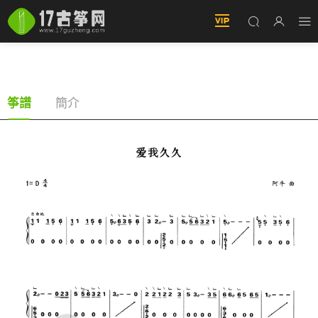
愛我久久（古筝譜-D調雙手版-阿牛演唱）
簡介
筝譜