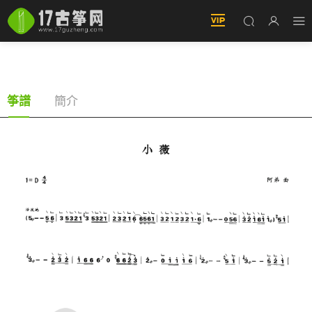
小薇（古筝譜-D調雙手版-黃品源演唱）
簡介
筝譜