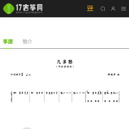
幾多愁（古筝譜-D調雙手版-鄧麗君演唱）
簡介
筝譜