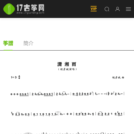
潇湘雨（古筝譜-D調單手版-胡彥斌演唱）
簡介
筝譜