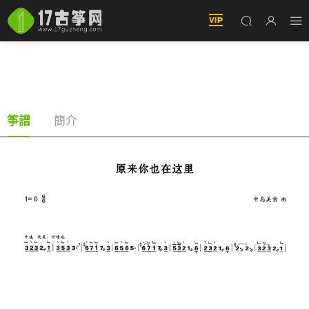
原來你也在這裏（古筝譜-D調單手版-劉若英演
唱）
簡介
筝譜