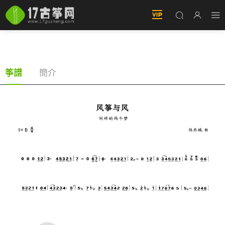
風筝與風（古筝譜-D調單手版-TWINS演唱）
簡介
筝譜